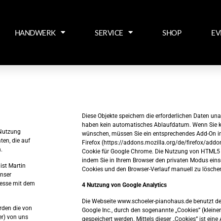
HANDWERK
SERVICE
SHOP
EV
Diese Objekte speichern die erforderlichen Daten 
haben kein automatisches Ablaufdatum. Wenn Sie ke
 Nutzung
wünschen, müssen Sie ein entsprechendes Add-On insta
en, die auf
Firefox (https://addons.mozilla.org/de/firefox/addon
.
Cookie für Google Chrome. Die Nutzung von HTML5 s
indem Sie in Ihrem Browser den privaten Modus eins
ist Martin
Cookies und den Browser-Verlauf manuell zu lösche
unser
resse mit dem
4 Nutzung von Google Analytics
Die Webseite www.schoeler-pianohaus.de benutzt de
rden die von
Google Inc., durch den sogenannte „Cookies” (kleine
er) von uns
gespeichert werden. Mittels dieser „Cookies” ist ein