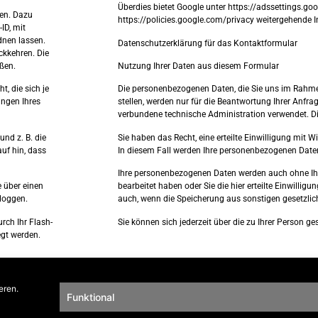
Überdies bietet Google unter https://adssettings.g
ßen. Dazu
https://policies.google.com/privacy weitergehende 
ID, mit
dnen lassen.
Datenschutzerklärung für das Kontaktformular
ckkehren. Die
ßen.
Nutzung Ihrer Daten aus diesem Formular
, die sich je
Die personenbezogenen Daten, die Sie uns im Rahm
ungen Ihres
stellen, werden nur für die Beantwortung Ihrer Anfr
verbundene technische Administration verwendet. Die 
nd z. B. die
Sie haben das Recht, eine erteilte Einwilligung mit Wi
uf hin, dass
In diesem Fall werden Ihre personenbezogenen Dat
Ihre personenbezogenen Daten werden auch ohne Ihr
e über einen
bearbeitet haben oder Sie die hier erteilte Einwillig
nloggen.
auch, wenn die Speicherung aus sonstigen gesetzlic
rch Ihr Flash-
Sie können sich jederzeit über die zu Ihrer Person g
egt werden.
eren.
Funktional