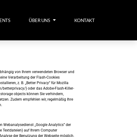
ENTS
ÜBER UNS
KONTAKT
unabhängig von Ihrem verwendeten Browser und
ine Verarbeitung der Flash-Cookies
llieren, z. B. „Better Privacy“ für Mozilla
/betterprivacy/) oder das Adobe-Flash-Killer-
torage objects können Sie verhindern,
etzen. Zudem empfehlen wir, regelmäßig Ihre
n.
n Webanalysedienst „Google Analytics” der
re Textdateien) auf Ihrem Computer
e Analyse der Benutzung der Webseite möglich.