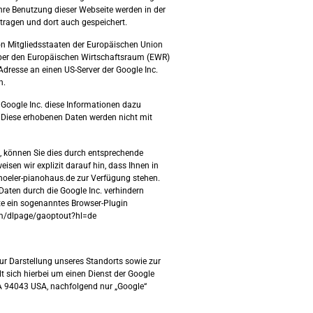
hre Benutzung dieser Webseite werden in der
rtragen und dort auch gespeichert.
von Mitgliedsstaaten der Europäischen Union
ber den Europäischen Wirtschaftsraum (EWR)
Adresse an einen US-Server der Google Inc.
n.
Google Inc. diese Informationen dazu
Diese erhobenen Daten werden nicht mit
, können Sie dies durch entsprechende
eisen wir explizit darauf hin, dass Ihnen in
hoeler-pianohaus.de zur Verfügung stehen.
r Daten durch die Google Inc. verhindern
e ein sogenanntes Browser-Plugin
com/dlpage/gaoptout?hl=de
zur Darstellung unseres Standorts sowie zur
t sich hierbei um einen Dienst der Google
A 94043 USA, nachfolgend nur „Google“