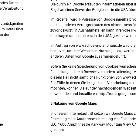
enden Daten
Die durch ein Cookie erzeugten Informationen über I
ie Verarbeitung
Regel an einen Server der Google Inc. in die USA übe
Im Regelfall wird IP-Adresse von Google innerhalb 
r zurückgreifen
oder in anderen Vertragsstaaten des Abkommens ü
im Detail über
zuvor gekürzt. In Ausnahmefällen kann Ihre volle IP-
en der
übertragen und somit erst in den USA gekürzt werde
Im Auftrag von www.schoeler-pianohaus.de wird die 
benutzen, um Ihre Webseiten-Nutzung auszuwerten. 
anderen Daten von Google zusammengeführt.
Sofern Sie keine Speicherung von Cookies wünschen
Einstellung in Ihrem Browser verhindern. Allerdings w
diesem Fall nicht sämtliche Funktionen von www.sc
Für Fälle, in denen Sie lediglich die Verarbeitung de
möchten, können Sie auf der nachfolgenden Webseit
downloaden und installieren: http://tools.google.
5 Nutzung von Google Maps
In unserem Internetauftritt setzen wir Google Maps 
Erstellung einer Anfahrtsbeschreibung ein. Es handel
ie
LLC, 1600 Amphitheatre Parkway, Mountain View, C
genannt.