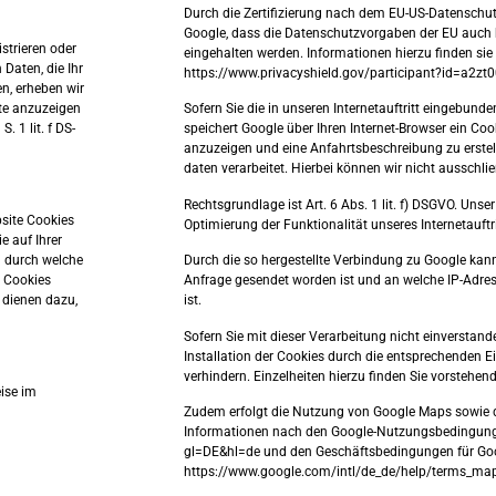
Durch die Zertifizierung nach dem EU-US-Datenschutz
Google, dass die Datenschutzvorgaben der EU auch 
strieren oder
eingehalten werden. Informationen hierzu finden sie 
Daten, die Ihr
https://www.privacyshield.gov/participant?id=a2z
n, erheben wir
ite anzuzeigen
Sofern Sie die in unseren Internetauftritt eingebu
. 1 lit. f DS-
speichert Google über Ihren Internet-Browser ein Co
anzuzeigen und eine Anfahrtsbeschreibung zu erstell
daten verarbeitet. Hierbei können wir nicht ausschli
Rechtsgrundlage ist Art. 6 Abs. 1 lit. f) DSGVO. Unser 
site Cookies
Optimierung der Funktionalität unseres Internetauftri
e auf Ihrer
d durch welche
Durch die so hergestellte Verbindung zu Google kann
. Cookies
Anfrage gesendet worden ist und an welche IP-Adres
 dienen dazu,
ist.
Sofern Sie mit dieser Verarbeitung nicht einverstande
Installation der Cookies durch die entsprechenden Ei
verhindern. Einzelheiten hierzu finden Sie vorstehen
ise im
Zudem erfolgt die Nutzung von Google Maps sowie 
Informationen nach den Google-Nutzungsbedingunge
gl=DE&hl=de und den Geschäftsbedingungen für Go
https://www.google.com/intl/de_de/help/terms_map