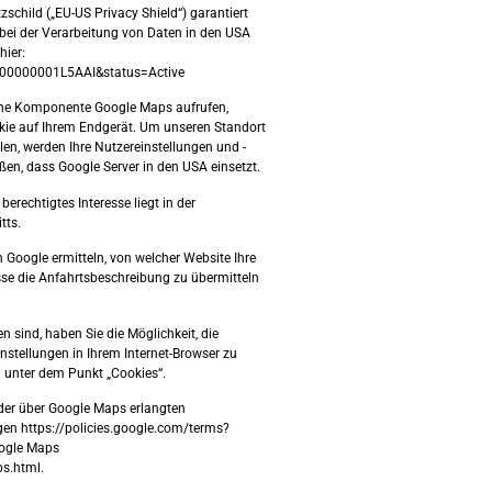
schild („EU-US Privacy Shield“) garantiert
bei der Verarbeitung von Daten in den USA
hier:
t000000001L5AAI&status=Active
ndene Komponente Google Maps aufrufen,
okie auf Ihrem Endgerät. Um unseren Standort
en, werden Ihre Nutzereinstellungen und -
eßen, dass Google Server in den USA einsetzt.
berechtigtes Interesse liegt in der
tts.
 Google ermitteln, von welcher Website Ihre
se die Anfahrtsbeschreibung zu übermitteln
n sind, haben Sie die Möglichkeit, die
nstellungen in Ihrem Internet-Browser zu
d unter dem Punkt „Cookies“.
der über Google Maps erlangten
n https://policies.google.com/terms?
ogle Maps
s.html.