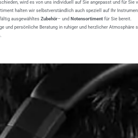
chieden, wird es von uns individuell auf Sie angepasst und für Sie v
timent halten wir selbstverständlich auch speziell auf Ihr Instrum
fältig ausgewähltes
Zubehör
– und
Notensortiment
für Sie bereit.
ge und persönliche Beratung in ruhiger und herzlicher Atmosphäre s
.