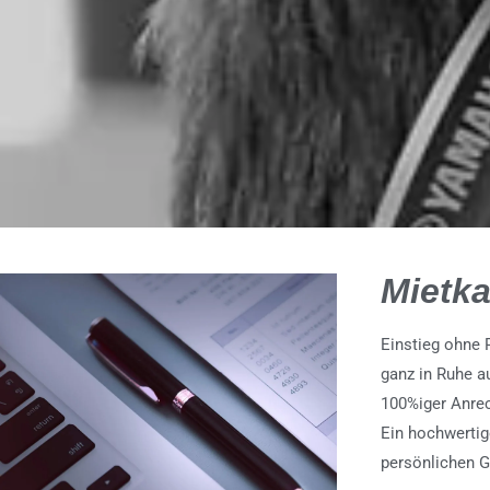
Mietka
Einstieg ohne 
ganz in Ruhe a
100%iger Anrec
Ein hochwertig
persönlichen G