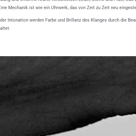
 Eine Mechanik ist wie ein Uhrwerk, das von Zeit zu Zeit neu eingest
der Intonation werden Farbe und Brillanz des Klanges durch die B
altet.