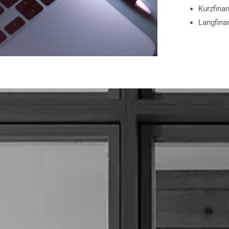
Kurzfina
Langfina