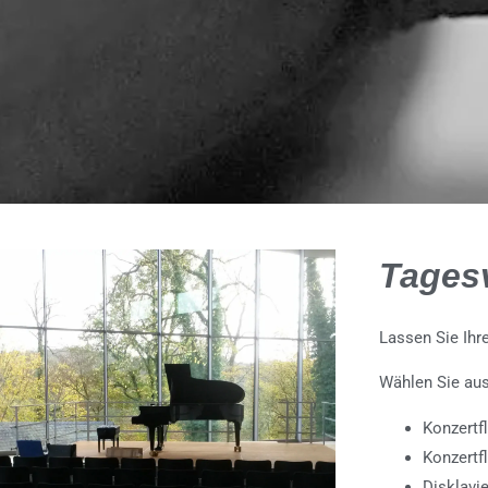
Tages
Lassen Sie Ihr
Wählen Sie aus
Konzertf
Konzertf
Disklav