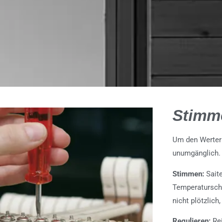
Stimm
Um den Werterh
unumgänglich.
Stimmen:
Sait
Temperaturschw
nicht plötzlich
Regulieren:
Rei