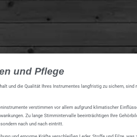
en und Pflege
alt und die Qualität Ihres Instrumentes langfristig zu sichern, sin
eninstrumente verstimmen vor allem aufgrund klimatischer Einflüsse 
ankungen. Zu lange Stimmintervalle beeinträchtigen Ihre Gehörbi
, sondern nach und nach eintritt.
bung und ernorme Kräfte verschleißen Leder, Stoffe und Filze, was 