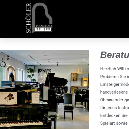
Berat
Herzlich Will
Probieren Sie 
Einsteigermode
handverlesene 
Ob
neu
oder
g
für jedes Instr
Entdecken Sie 
Spielart sowie 